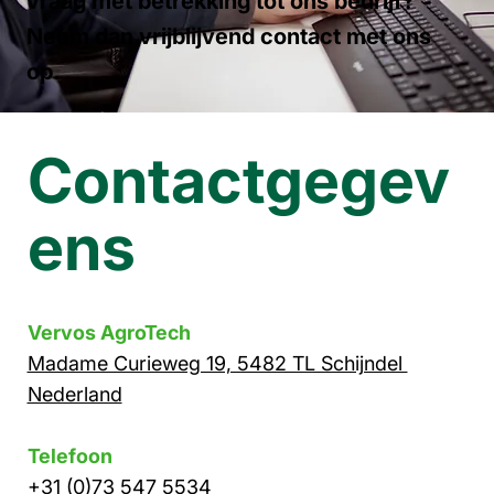
vraag met betrekking tot ons bedrijf?
Neem dan vrijblijvend contact met ons
op.
Contactgegev
ens
Vervos AgroTech
Madame Curieweg 19, 5482 TL Schijndel
Nederland
Telefoon
+31 (0)73 547 5534