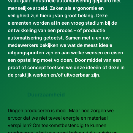
Vaak gaat industriële automatisering gepaard met
menselijke arbeid. Zaken als ergonomie en
veiligheid zijn hierbij van groot belang. Deze
elementen worden al in een vroeg stadium bij de
ontwikkeling van een proces - of productie
automatisering getoetst. Samen met u en uw
medewerkers bekijken we wat de meest ideale
uitgangspunten zijn en aan welke wensen en eisen
een opstelling moet voldoen. Door middel van een
proof of concept toetsen we onze ideeën of deze in
de praktijk werken en/of uitvoerbaar zijn.
Duurzaamheid
Dingen produceren is mooi. Maar hoe zorgen we
ervoor dat we niet teveel energie en materiaal
verspillen? Om toekomstbestendig te kunnen
produceren is het van groot belang dat u zuinig en