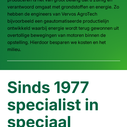
verantwoord omgaat met grondstoffen en energie. Zo
hebben de engineers van Vervos AgroTech
bijvoorbeeld een geautomatiseerde productielijn
ontwikkeld waarbij energie wordt terug gewonnen uit
overtollige bewegingen van motoren binnen de
opstelling. Hierdoor besparen we kosten en het
milieu.
Sinds 1977
specialist in
speciaal