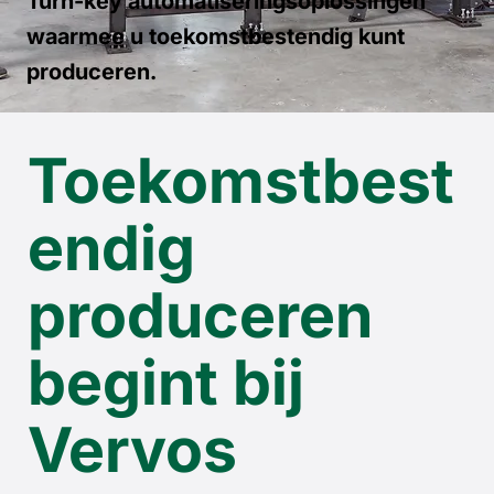
Turn-key automatiseringsoplossingen
waarmee u toekomstbestendig kunt
produceren.
Toekomstbest
endig
produceren
begint bij
Vervos